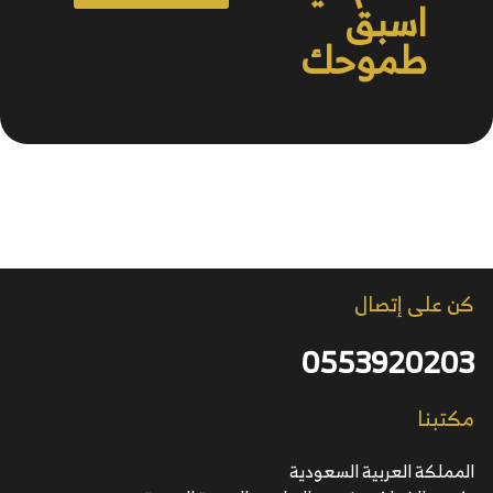
اسبق
طموحك
كن على إتصال
0553920203
مكتبنا
المملكة العربية السعودية